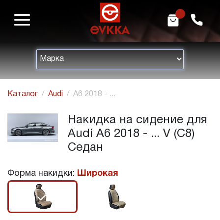
m
h
Каталог
Audi
A6 2018 - ...
Накидка на сидение для
Audi A6 2018 - ... V (C8)
Седан
Форма накидки:
Широкая
r