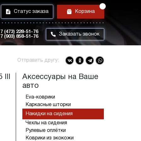
i
h
Статус заказа
Корзина
7 (473) 228-51-76
m
Заказать звонок
7 (903) 858-51-76
Отправить другу:
III
Аксессуары на Ваше
авто
Eva-коврики
Каркасные шторки
Накидки на сидения
Чехлы на сидения
Рулевые оплётки
Коврики из экокожи