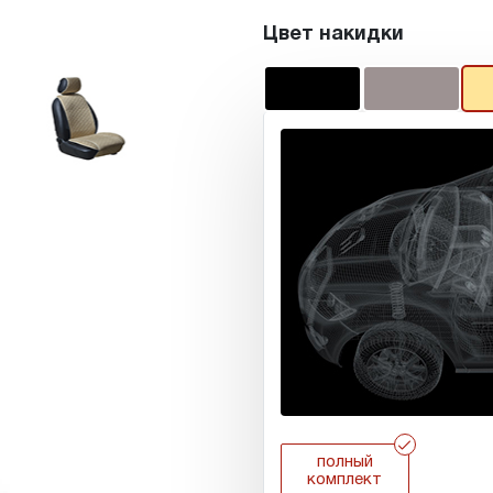
Цвет накидки
r
полный
комплект