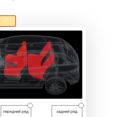
r
r
передний ряд
задний ряд