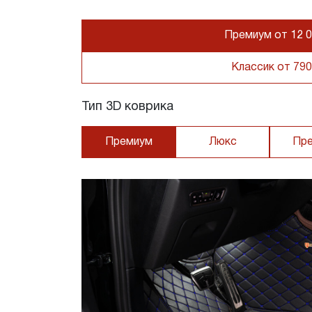
Премиум от 12 0
Классик от 790
Тип 3D коврика
Премиум
Люкс
Пр