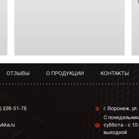
ОТЗЫВЫ
О ПРОДУКЦИИ
КОНТАКТЫ
j
3) 228-51-76
г. Воронеж, ул.
С понедельника
l
vkka.ru
суббота - с 10
выходной