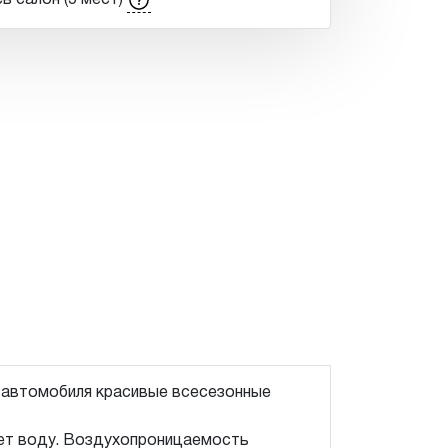
ь салон (5 мест)
о автомобиля красивые всесезонные
ает воду. Воздухопроницаемость