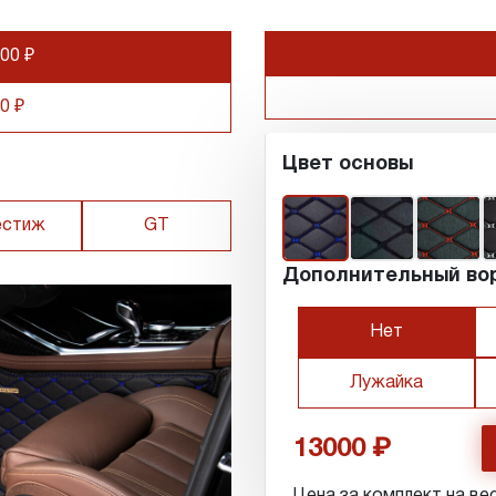
00 ₽
0 ₽
Цвет основы
естиж
GT
Дополнительный во
Нет
Лужайка
13000