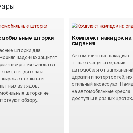
уары
омобильные шторки
Комплект накидок на
сидения
асные шторки для
Автомобильные накидки эт
мобиля надежно защитят
только защита сидений
риал покрытия салона от
автомобиля от загрязнений
рания, а водителя и
царапин и потертостей, но
ажиров от солнца и
стильный аксессуар. Наки
пытных взглядов.
на автомобильные кресла
мобильные шторки не
доступны в разных цветах
ятствуют обзору.