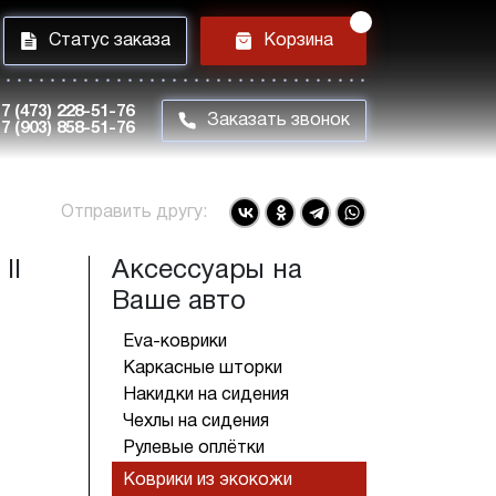
i
h
Статус заказа
Корзина
7 (473) 228-51-76
m
Заказать звонок
7 (903) 858-51-76
Отправить другу:
II
Аксессуары на
Ваше авто
Eva-коврики
Каркасные шторки
Накидки на сидения
Чехлы на сидения
Рулевые оплётки
Коврики из экокожи