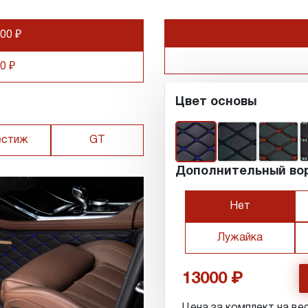
00 ₽
0 ₽
Цвет основы
естиж
GT
Дополнительный во
Нет
Лужайка
13000