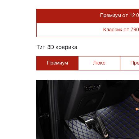
Премиум от 12 0
Классик от 790
Тип 3D коврика
Премиум
Люкс
Пр