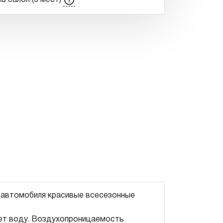
ь салон (5 мест)
о автомобиля красивые всесезонные
ает воду. Воздухопроницаемость