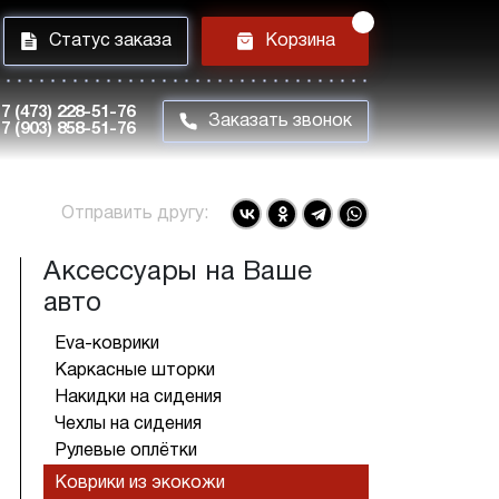
i
h
Статус заказа
Корзина
7 (473) 228-51-76
m
Заказать звонок
7 (903) 858-51-76
Отправить другу:
Аксессуары на Ваше
авто
Eva-коврики
Каркасные шторки
Накидки на сидения
Чехлы на сидения
Рулевые оплётки
Коврики из экокожи