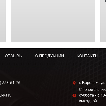
ОТЗЫВЫ
О ПРОДУКЦИИ
КОНТАКТЫ
j
3) 228-51-76
г. Воронеж, ул.
С понедельника
l
vkka.ru
суббота - с 10
выходной