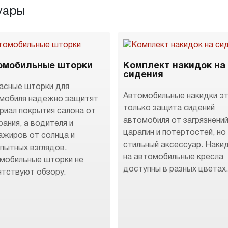
уары
омобильные шторки
Комплект накидок на
сидения
асные шторки для
Автомобильные накидки эт
мобиля надежно защитят
только защита сидений
риал покрытия салона от
автомобиля от загрязнений
рания, а водителя и
царапин и потертостей, но
ажиров от солнца и
стильный аксессуар. Наки
пытных взглядов.
на автомобильные кресла
мобильные шторки не
доступны в разных цветах
ятствуют обзору.