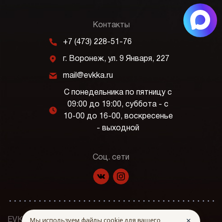
Контакты
m
+7 (473) 228-51-76
j
г. Воронеж, ул. 9 Января, 227
k
mail@evkka.ru
С понедельника по пятницу с
09:00 до 19:00, суббота - с
l
10-00 до 16-00, воскресенье
- выходной
Соц. сети
f
p
Мы используем файлы cookie для вашего
✕
EVKKA © Все права защищены. 2026 г.