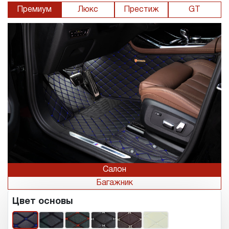
Премиум
Люкс
Престиж
GT
Салон
Багажник
Цвет основы