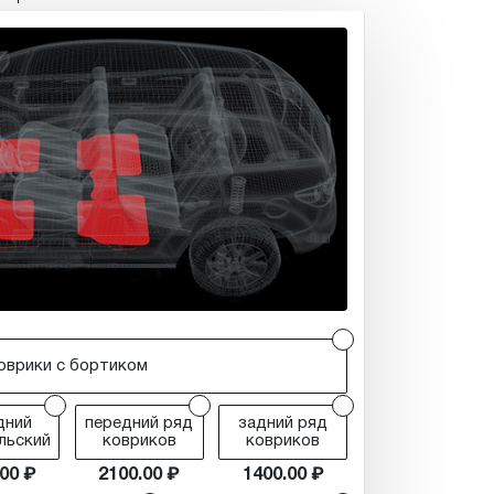
r
оврики с бортиком
r
r
r
дний
передний ряд
задний ряд
льский
ковриков
ковриков
.00
2100.00
1400.00