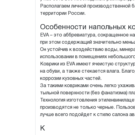
Располагаем личной производственной б
территории России.
Особенности напольных ко
EVA – это аббревиатура, сокращенное на
при этом содержащий значительно меньш
Он устойчив к воздействию воды, минера
использовании в помещениях небольшого
Коврики из EVA имеют ячеистую структур
на обуви, а также стекается влага. Бла
коррозии кузовных частей.
За такими ковриками очень легко ухажива
тыльной поверхности (без фанатизма) п
Технология изготовления этиленвинилац
производятся не только черные. Пользов
лучше всего подойдет к стилю салона а
К