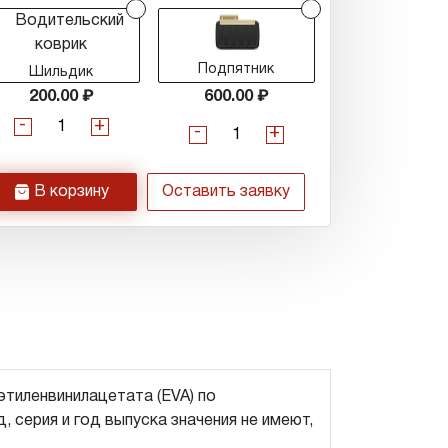
Подпятник
Шильдик
200.00
600.00
-
+
-
+
h
В корзину
Оставить заявку
этиленвинилацетата (EVA) по
 серия и год выпуска значения не имеют,