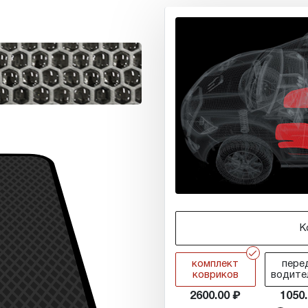
К
r
комплект
пере
ковриков
водите
2600.00
1050