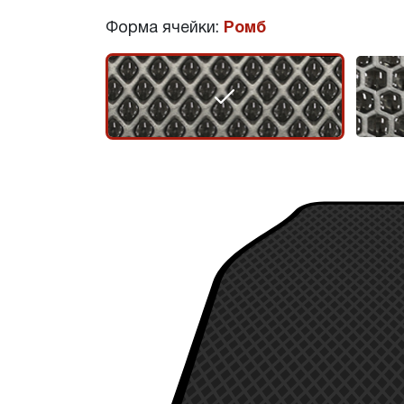
Форма ячейки:
Ромб
r