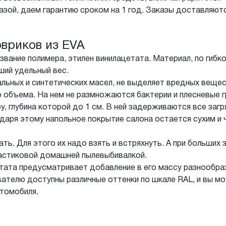
азой, даем гарантию сроком на 1 год. Заказы доставляют
вриков из EVA
звание полимера, этилен винилацетата. Материал, по гибк
ий удельный вес.
льных и синтетических масел, не выделяет вредных вещес
 объема. На нем не размножаются бактерии и плесневые г
у, глубина которой до 1 см. В ней задерживаются все заг
годаря этому напольное покрытие салона остается сухим и
ть. Для этого их надо взять и встряхнуть. А при больших
ластиковой домашней пылевыбивалкой.
етата предусматривает добавление в его массу разнообра
ателю доступны различные оттенки по шкале RAL, и вы мо
втомобиля.