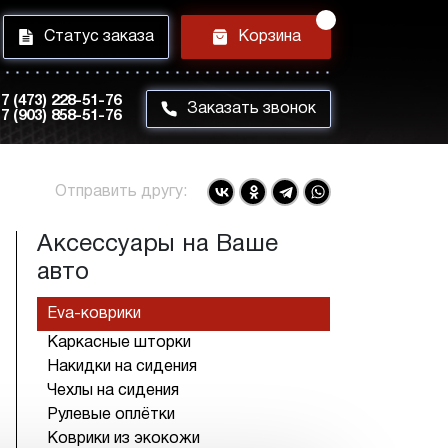
i
h
Статус заказа
Корзина
7 (473) 228-51-76
m
Заказать звонок
7 (903) 858-51-76
Отправить другу:
Аксессуары на Ваше
авто
Eva-коврики
Каркасные шторки
Накидки на сидения
Чехлы на сидения
Рулевые оплётки
Коврики из экокожи