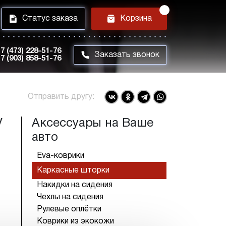
i
h
Статус заказа
Корзина
7 (473) 228-51-76
m
Заказать звонок
7 (903) 858-51-76
Отправить другу:
V
Аксессуары на Ваше
авто
Eva-коврики
Каркасные шторки
Накидки на сидения
Чехлы на сидения
Рулевые оплётки
Коврики из экокожи