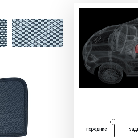
r
передние
зад