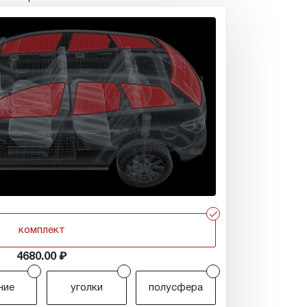
r
комплект
4680.00
r
r
r
ние
уголки
полусфера