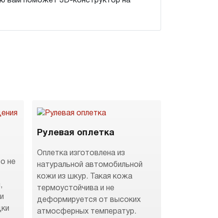
ию вам поможет 3D-конструктор на
Рулевая оплетка
Оплетка изготовлена из
о не
натуральной автомобильной
кожи из шкур. Такая кожа
,
термоустойчива и не
 и
деформируется от высоких
дки
атмосферных температур.