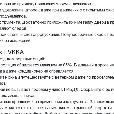
, они не привлекут внимания злоумышленников.
е удержание шторок даже при движении с открытыми окна
оподъемников.
трумента. Достаточно приложить их к металлу двери в пр
авляют следов.
ной степени светопропускания. Полупрозрачные скроют ва
 без искажений.
ок EVKKA
ряд комфортных опций:
соляция сбавляется минимум на 85%. В дальней дороге или
гда даже кондиционер не справляется.
йте окна и путешествуйте с ветерком даже по проселочн
ют.
рая не вызывает проблем у чинов ГИБДД. Сохраните с ее
т злоумышленников.
тные крепления без применения инструмента. За нескольк
 вы можете ехать с открытым окном на высокой скорости.