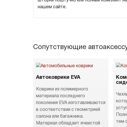
шторки поштучно или полный комплект 
нашем сайте.
Сопутствующие автоаксесс
Автоковрики EVA
Ком
сид
Коврики из полимерного
Чехл
материала последнего
кото
поколения EVA изготавливаются
усту
в соответствии с геометрией
Полн
салона или багажника.
тем 
Материал обладает ячеистой