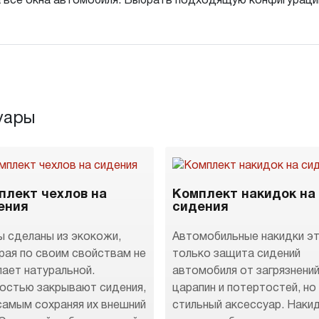
на все окна автомобиля. Выбрать подходящую конфигурац
уары
плект чехлов на
Комплект накидок на
ения
сидения
ы сделаны из экокожи,
Автомобильные накидки эт
рая по своим свойствам не
только защита сидений
пает натуральной.
автомобиля от загрязнений
остью закрывают сидения,
царапин и потертостей, но
самым сохраняя их внешний
стильный аксессуар. Наки