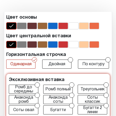
Цвет основы
Цвет центральной вставки
Горизонтальная строчка
r
r
r
Одинарная
Двойная
По контуру
Эксклюзивная вставка
r
r
r
Ромб до
Ромб полный
Треугольник
середины
r
r
r
Анаконда
Анаконда
Соты
ромб
соты
классик
r
r
r
Бугатти 2
Соты овал
Бугатти
линии