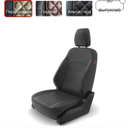
3D
r
r
(выпуклая)
Перфорация
Гладкая
Алькантара