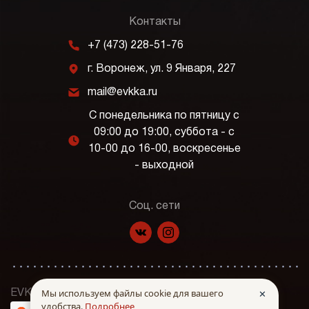
Контакты
m
+7 (473) 228-51-76
j
г. Воронеж, ул. 9 Января, 227
k
mail@evkka.ru
С понедельника по пятницу с
09:00 до 19:00, суббота - с
l
10-00 до 16-00, воскресенье
- выходной
Соц. сети
f
p
Мы используем файлы cookie для вашего
✕
EVKKA © Все права защищены. 2026 г.
удобства.
Подробнее