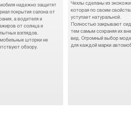
Чехлы сделаны из экокожи
мобиля надежно защитят
которая по своим свойств
риал покрытия салона от
уступает натуральной.
рания, а водителя и
Полностью закрывают сид
ажиров от солнца и
тем самым сохраняя их вн
пытных взглядов.
вид. Огромный выбор мод
мобильные шторки не
для каждой марки автомоб
ятствуют обзору.