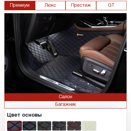
Премиум
Люкс
Престиж
GT
Салон
Багажник
Цвет основы