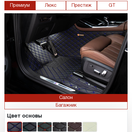
Премиум
Люкс
Престиж
GT
Салон
Багажник
Цвет основы