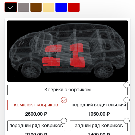
r
Коврики с бортиком
r
r
комплект ковриков
передний водительский
2600.00
1050.00
r
r
передний ряд ковриков
задний ряд ковриков