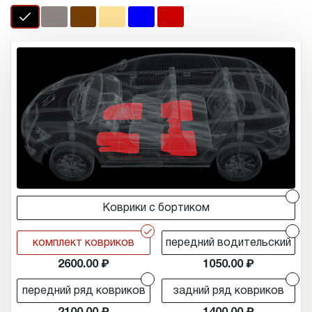
r
Коврики с бортиком
r
r
комплект ковриков
передний водительский
2600.00
1050.00
r
r
передний ряд ковриков
задний ряд ковриков