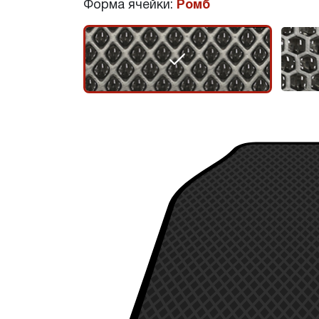
Форма ячейки:
Ромб
r