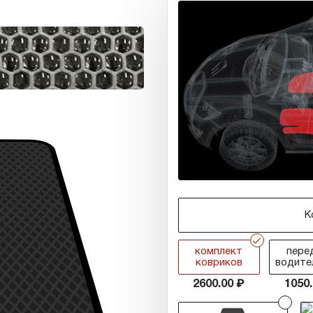
К
r
комплект
пере
ковриков
водите
2600.00
1050