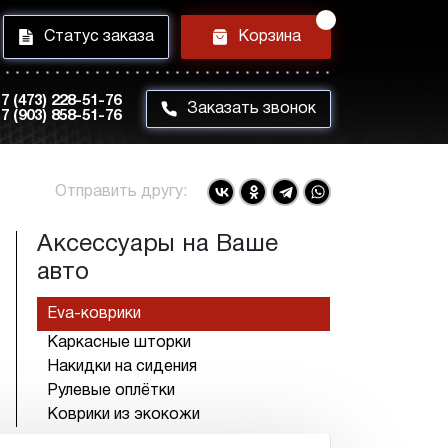
i
h
Статус заказа
Корзина
7 (473) 228-51-76
m
Заказать звонок
7 (903) 858-51-76
Отправить другу:
Аксессуары на Ваше
авто
Eva-коврики
Каркасные шторки
Накидки на сидения
Рулевые оплётки
Коврики из экокожи