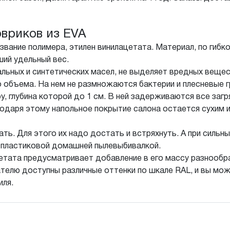
вриков из EVA
звание полимера, этилен винилацетата. Материал, по гибк
ий удельный вес.
льных и синтетических масел, не выделяет вредных вещес
 объема. На нем не размножаются бактерии и плесневые г
у, глубина которой до 1 см. В ней задерживаются все заг
агодаря этому напольное покрытие салона остается сухим 
ать. Для этого их надо достать и встряхнуть. А при сильн
) пластиковой домашней пылевыбивалкой.
етата предусматривает добавление в его массу разнообр
телю доступны различные оттенки по шкале RAL, и вы мож
иля.