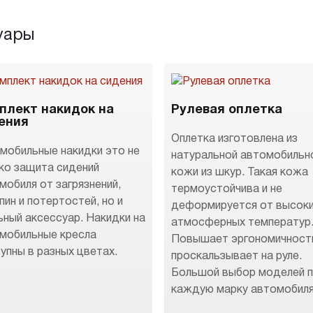
уары
плект накидок на
Рулевая оплетка
ения
Оплетка изготовлена из
мобильные накидки это не
натуральной автомобильн
ко защита сидений
кожи из шкур. Такая кожа
мобиля от загрязнений,
термоустойчива и не
пин и потертостей, но и
деформируется от высок
ьный аксессуар. Накидки на
атмосферных температур
мобильные кресла
Повышает эргономичност
упны в разных цветах.
проскальзывает на руле.
Большой выбор моделей 
каждую марку автомобиля