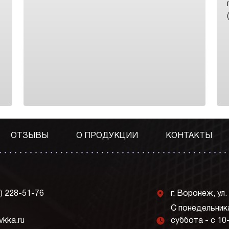
ОТЗЫВЫ
О ПРОДУКЦИИ
КОНТАКТЫ
j
3) 228-51-76
г. Воронеж, ул.
С понедельника
l
vkka.ru
суббота - с 10