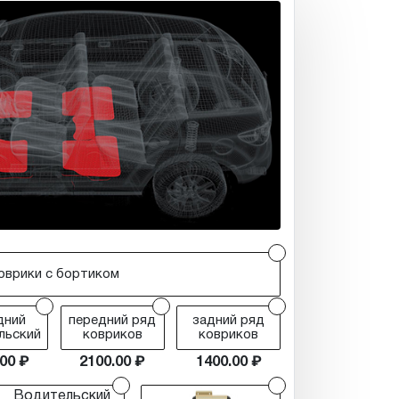
r
оврики с бортиком
r
r
r
дний
передний ряд
задний ряд
льский
ковриков
ковриков
.00
2100.00
1400.00