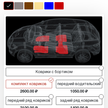
r
Коврики с бортиком
r
r
комплект ковриков
передний водительский
2600.00
1050.00
r
r
передний ряд ковриков
задний ряд ковриков