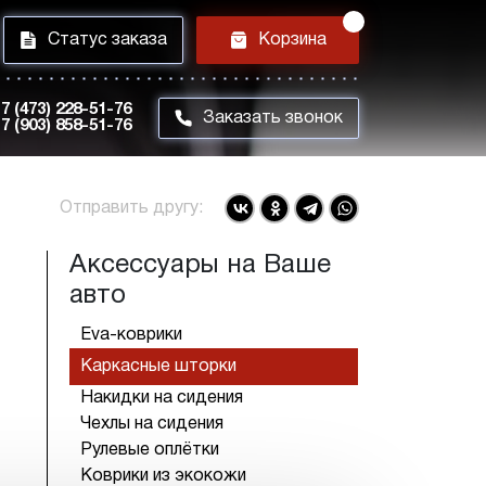
i
h
Статус заказа
Корзина
7 (473) 228-51-76
m
Заказать звонок
7 (903) 858-51-76
Отправить другу:
Аксессуары на Ваше
авто
Eva-коврики
Каркасные шторки
Накидки на сидения
Чехлы на сидения
Рулевые оплётки
Коврики из экокожи