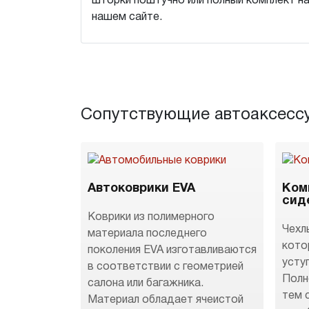
шторки поштучно или полный комплект н
нашем сайте.
Сопутствующие автоаксесс
Автоковрики EVA
Ком
сид
Коврики из полимерного
Чехл
материала последнего
кото
поколения EVA изготавливаются
усту
в соответствии с геометрией
Полн
салона или багажника.
тем 
Материал обладает ячеистой