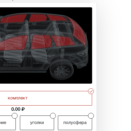
r
комплект
0.00
r
r
r
ние
уголки
полусфера