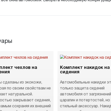
а все окна автомобиля. Выбрать необходимую конфигура
уары
плект чехлов на
Комплект накидок на
ения
сидения
ы сделаны из экокожи,
Автомобильные накидки эт
рая по своим свойствам не
только защита сидений
пает натуральной.
автомобиля от загрязнений
остью закрывают сидения,
царапин и потертостей, но
самым сохраняя их внешний
стильный аксессуар. Наки