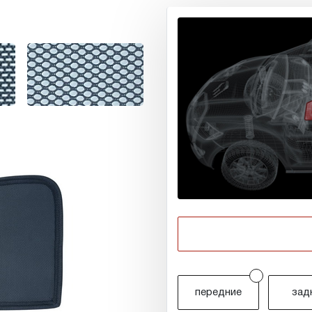
r
передние
зад