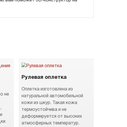
цию вам поможет 3D-конструктор на
Рулевая оплетка
Оплетка изготовлена из
о не
натуральной автомобильной
кожи из шкур. Такая кожа
,
термоустойчива и не
 и
деформируется от высоких
дки
атмосферных температур.