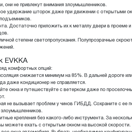
, они не привлекут внимания злоумышленников.
ое удержание шторок даже при движении с открытыми окн
оподъемников.
та. Достаточно приложить их к металлу двери в проеме и
дов.
ичной степени светопропускания. Полупрозрачные скроют 
жений.
ок EVKKA
ряд комфортных опций:
соляция снижается минимум на 85%. В дальней дороге или
гда даже кондиционер не справляется.
йте окна и путешествуйте с ветерком даже по проселочн
ют.
рая не вызывает проблем у чинов ГИБДД. Сохраните с ее
т злоумышленников.
тные крепления без какого-либо инструмента. За несколь
 вы можете ехать с открытым окном на высокой скорости.