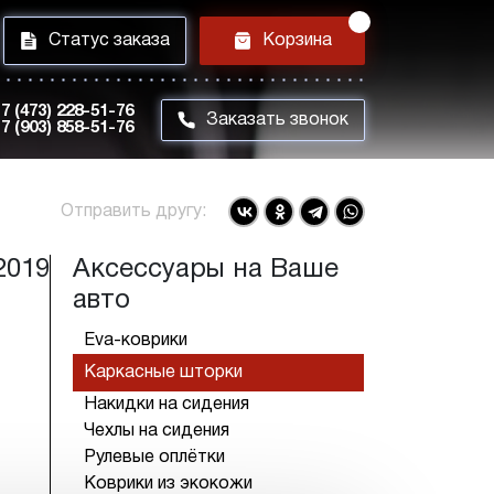
i
h
Статус заказа
Корзина
7 (473) 228-51-76
m
Заказать звонок
7 (903) 858-51-76
Отправить другу:
2019
Аксессуары на Ваше
авто
Eva-коврики
Каркасные шторки
Накидки на сидения
Чехлы на сидения
Рулевые оплётки
Коврики из экокожи