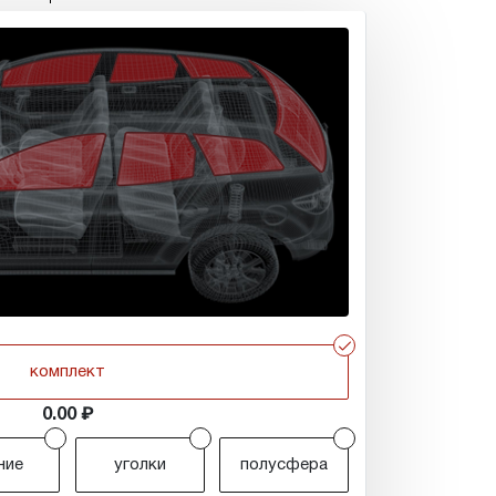
r
комплект
0.00
r
r
r
ние
уголки
полусфера