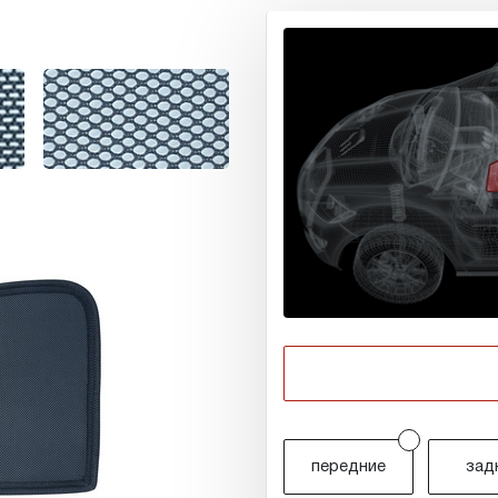
r
передние
зад