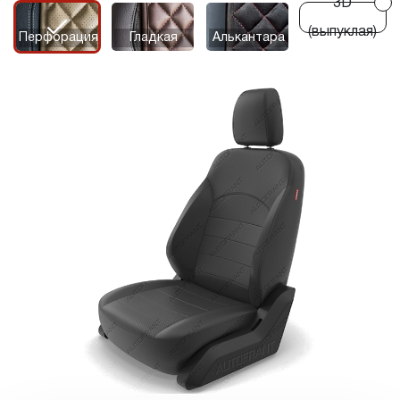
3D
r
r
(выпуклая)
Перфорация
Гладкая
Алькантара