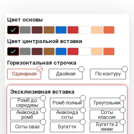
Цвет основы
Цвет центральной вставки
Горизонтальная строчка
r
r
r
Одинарная
Двойная
По контуру
Эксклюзивная вставка
r
r
r
Ромб до
Ромб полный
Треугольник
середины
r
r
r
Анаконда
Анаконда
Соты
ромб
соты
классик
r
r
r
Бугатти 2
Соты овал
Бугатти
линии