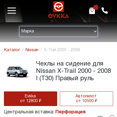
m
h
Каталог
Nissan
X-Trail 2000 - 2008
Чехлы на сидение для
Nissan X-Trail 2000 - 2008
I (T30) Правый руль
Evkka
Автопилот
от 12800 ₽
от 10500 ₽
Центральная вставка:
Перфорация