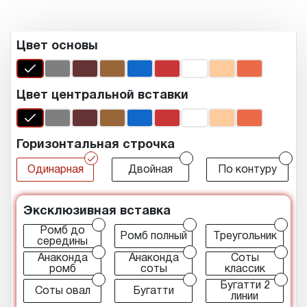
Цвет основы
Цвет центральной вставки
Горизонтальная строчка
r
r
r
Одинарная
Двойная
По контуру
Эксклюзивная вставка
r
r
r
Ромб до
Ромб полный
Треугольник
середины
r
r
r
Анаконда
Анаконда
Соты
ромб
соты
классик
r
r
r
Бугатти 2
Соты овал
Бугатти
линии