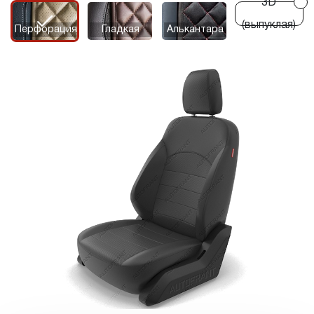
3D
r
r
(выпуклая)
Перфорация
Гладкая
Алькантара