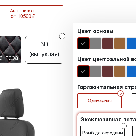
Автопилот
от 10500 ₽
Цвет основы
r
3D
(выпуклая)
антара
Цвет центральной в
Горизонтальная стр
r
Одинарная
Эксклюзивная вста
r
Ромб до середины