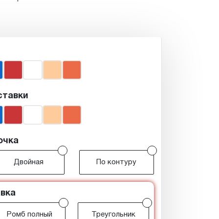
ставки
очка
r
r
Двойная
По контуру
вка
r
r
Ромб полный
Треугольник