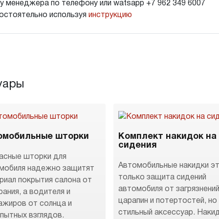
у менеджера по телефону или watsapp +7 962 349 6007
остоятельно используя
инструкцию
уары
омобильные шторки
Комплект накидок на
сидения
асные шторки для
Автомобильные накидки эт
мобиля надежно защитят
только защита сидений
риал покрытия салона от
автомобиля от загрязнений
рания, а водителя и
царапин и потертостей, но
ажиров от солнца и
стильный аксессуар. Наки
пытных взглядов.