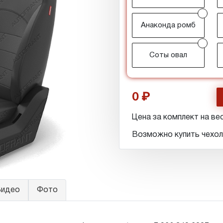
r
Анаконда ромб
r
Соты овал
0
Цена за комплект на вес
Возможно купить чехол
идео
Фото