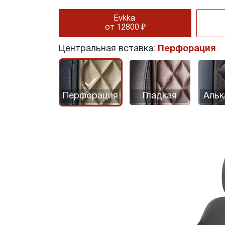
Evkka
от 12800 ₽
Центральная вставка:
Перфорация
r
Перфорация
Гладкая
Альк