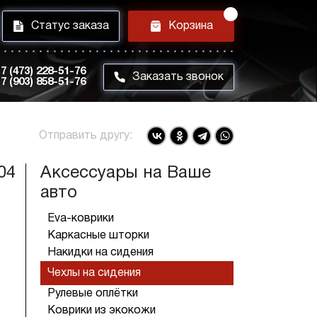
i
h
Статус заказа
Корзина
7 (473) 228-51-76
m
Заказать звонок
7 (903) 858-51-76
Отправить другу:
04
Аксессуары на Ваше
авто
Eva-коврики
Каркасные шторки
Накидки на сидения
Чехлы на сидения
Рулевые оплётки
Коврики из экокожи