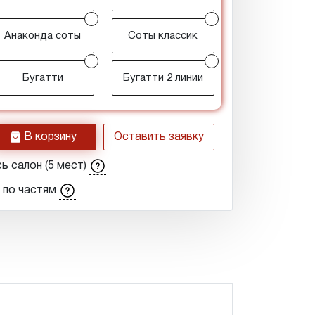
r
r
Анаконда соты
Соты классик
r
r
Бугатти
Бугатти 2 линии
h
В корзину
Оставить заявку
ь салон (5 мест)
 по частям