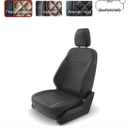
3D
r
r
(выпуклая)
Перфорация
Гладкая
Алькантара