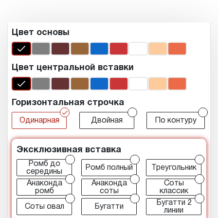
Цвет основы
Цвет центральной вставки
Горизонтальная строчка
r
r
r
Одинарная
Двойная
По контуру
Эксклюзивная вставка
r
r
r
Ромб до
Ромб полный
Треугольник
середины
r
r
r
Анаконда
Анаконда
Соты
ромб
соты
классик
r
r
r
Бугатти 2
Соты овал
Бугатти
линии