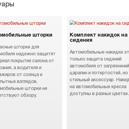
уары
омобильные шторки
Комплект накидок на
сидения
асные шторки для
Автомобильные накидки эт
мобиля надежно защитят
только защита сидений
риал покрытия салона от
автомобиля от загрязнений
рания, а водителя и
царапин и потертостей, но
ажиров от солнца и
стильный аксессуар. Наки
пытных взглядов.
на автомобильные кресла
мобильные шторки не
доступны в разных цветах
ятствуют обзору.