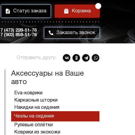
i
h
Статус заказа
Корзина
7 (473) 228-51-76
m
Заказать звонок
7 (903) 858-51-76
Отправить другу:
Аксессуары на Ваше
авто
Eva-коврики
Каркасные шторки
Накидки на сидения
Чехлы на сидения
Рулевые оплётки
Коврики из экокожи