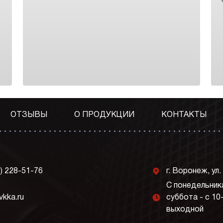
ОТЗЫВЫ
О ПРОДУКЦИИ
КОНТАКТЫ
j
3) 228-51-76
г. Воронеж, ул.
С понедельника
l
vkka.ru
суббота - с 10
выходной