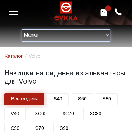
m
h
Каталог
Volvo
Накидки на сиденье из алькантары
для Volvo
Все модели
S40
S60
S80
V40
XC60
XC70
XC90
C30
S70
S90