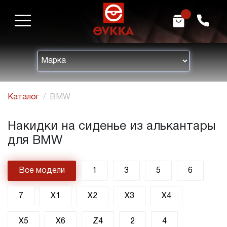
m
h
Каталог
BMW
Накидки на сиденье из алькантары
для BMW
Все модели
1
3
5
6
7
X1
X2
X3
X4
X5
X6
Z4
2
4