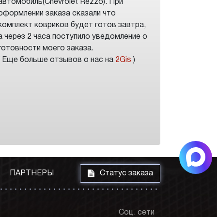
автомобиль(Chevrolet Rezzo). При
оформлении заказа сказали что
комплект ковриков будет готов завтра,
а через 2 часа поступило уведомление о
готовности моего заказа.
( Еще больше отзывов о нас на
2Gis
)
i
ПАРТНЕРЫ
Статус заказа
Соц. сети