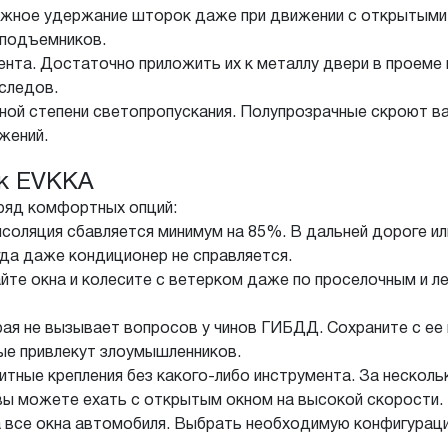
жное удержание шторок даже при движении с открытыми 
оподъемников.
нта. Достаточно приложить их к металлу двери в проеме 
 следов.
ой степени светопропускания. Полупрозрачные скроют вас
жений.
ок EVKKA
ряд комфортных опций:
соляция сбавляется минимум на 85%. В дальней дороге или
гда даже кондиционер не справляется.
йте окна и колесите с ветерком даже по проселочным и л
рая не вызывает вопросов у чинов ГИБДД. Сохраните с е
ые привлекут злоумышленников.
тные крепления без какого-либо инструмента. За несколь
 вы можете ехать с открытым окном на высокой скорости
а все окна автомобиля. Выбрать необходимую конфигура