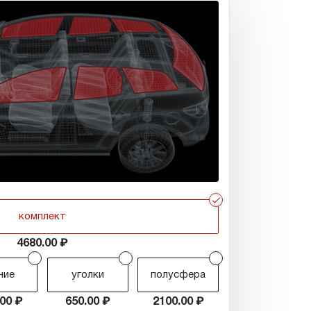
r
комплект
4680.00
r
r
r
ние
уголки
полусфера
.00
650.00
2100.00