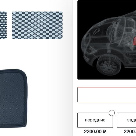
r
передние
зад
2200.00
2200