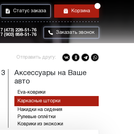
i
h
Статус заказа
Корзина
7 (473) 228-51-76
m
Заказать звонок
7 (903) 858-51-76
Отправить другу:
13
Аксессуары на Ваше
авто
Eva-коврики
Каркасные шторки
Накидки на сидения
Рулевые оплётки
Коврики из экокожи