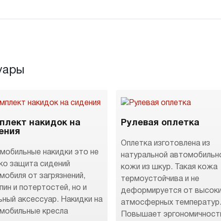
уары
плект накидок на
Рулевая оплетка
ения
Оплетка изготовлена из
мобильные накидки это не
натуральной автомобильн
ко защита сидений
кожи из шкур. Такая кожа
мобиля от загрязнений,
термоустойчива и не
пин и потертостей, но и
деформируется от высок
ьный аксессуар. Накидки на
атмосферных температур
мобильные кресла
Повышает эргономичност