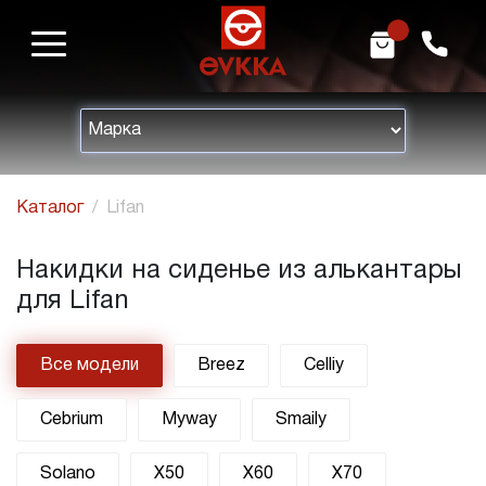
m
h
Каталог
Lifan
Накидки на сиденье из алькантары
для Lifan
Все модели
Breez
Celliy
Cebrium
Myway
Smaily
Solano
X50
X60
X70