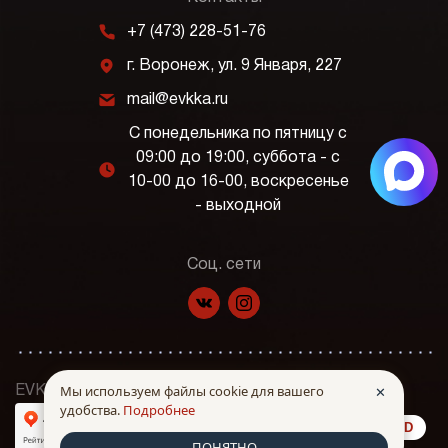
m
+7 (473) 228-51-76
j
г. Воронеж, ул. 9 Января, 227
k
mail@evkka.ru
С понедельника по пятницу с
09:00 до 19:00, суббота - с
l
10-00 до 16-00, воскресенье
- выходной
Соц. сети
f
p
Мы используем файлы cookie для вашего
✕
EVKKA © Все права защищены. 2026 г.
удобства.
Подробнее
made in INTRID
ПОНЯТНО