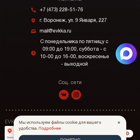
m
+7 (473) 228-51-76
j
г. Воронеж, ул. 9 Января, 227
k
mail@evkka.ru
С понедельника по пятницу с
09:00 до 19:00, суббота - с
l
10-00 до 16-00, воскресенье
- выходной
Соц. сети
f
p
Мы используем файлы cookie для вашего
✕
EVKKA © Все права защищены. 2026 г.
удобства.
Подробнее
made in INTRID
ПОНЯТНО