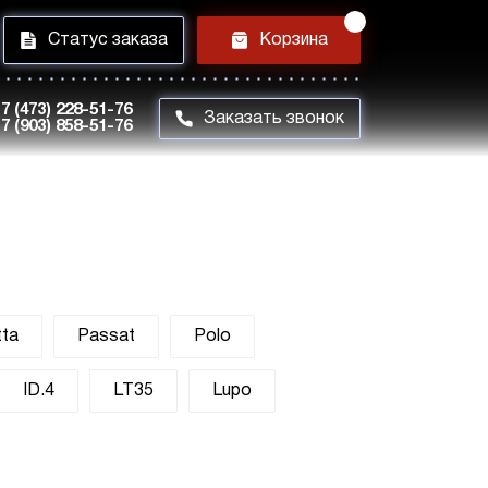
i
h
Статус заказа
Корзина
7 (473) 228-51-76
m
Заказать звонок
7 (903) 858-51-76
tta
Passat
Polo
ID.4
LT35
Lupo