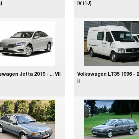
G)
IV (1J)
swagen Jetta 2019 - ... VII
Volkswagen LT35 1996 - 
II