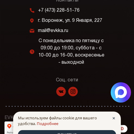
Контакты
m
+7 (473) 228-51-76
j
г. Воронеж, ул. 9 Января, 227
k
mail@evkka.ru
С понедельника по пятницу с
09:00 до 19:00, суббота - с
l
10-00 до 16-00, воскресенье
- выходной
Соц. сети
f
p
Мы используем файлы cookie для вашего
✕
EVKKA © Все права защищены. 2026 г.
удобства.
Подробнее
made in INTRID