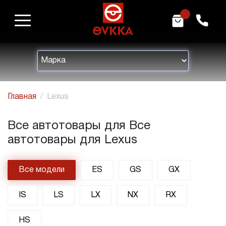
m
h
Главная
Lexus
Все автотовары для Все
автотовары для Lexus
Все модели
ES
GS
GX
IS
LS
LX
NX
RX
HS