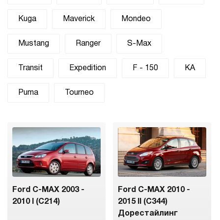
Kuga
Maverick
Mondeo
Mustang
Ranger
S-Max
Transit
Expedition
F - 150
KA
Puma
Tourneo
Ford C-MAX 2003 -
Ford C-MAX 2010 -
2010 I (C214)
2015 II (C344)
Дорестайлинг