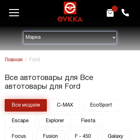
m
h
Главная
Ford
Все автотовары для Все
автотовары для Ford
Все модели
C-MAX
EcoSport
Escape
Explorer
Fiesta
Focus
Fusion
F - 450
Galaxy