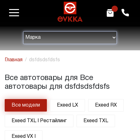
m
h
Главная
dsfdsdsfdsfs
Все автотовары для Все
автотовары для dsfdsdsfdsfs
Все модели
Exeed LX
Exeed RX
Exeed TXL I Рестайлинг
Exeed TXL
Exeed VX I